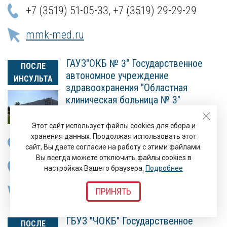
+7 (3519) 51-05-33
,
+7 (3519) 29-29-29
mmk-med.ru
ГАУЗ"ОКБ № 3" Государственное
ПОСЛЕ
автономное учреждение
ИНСУЛЬТА
здравоохранения "Областная
клиническая больница № 3"
Этот сайт использует файлы cookies для сбора и
хранения данных. Продолжая использовать этот
г.Челябинск, пр-кт Победы, д.287
сайт, Вы даете согласие на работу с этими файлами.
Вы всегда можете отключить файлы cookies в
+7 (351) 239-29-18
,
+7 (351) 741-82-43
настройках Вашего браузера.
Подробнее
ПРИНЯТЬ
www.okb3-74.ru
ГБУЗ "ЧОКБ" Государственное
ПОСЛЕ